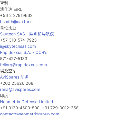
智利
凯仕达 EiRL
+56 2 27919662
bsmith@caxtor.cl
哥伦比亚
Skytech SAS - 照明和导航仪
+57 310-574-7923
i@skytechsas.com
Rapidexxus S.A. - CCR's
571-427-5133
felixrq@rapidexxus.com
埃及空军
AviSpares 防务
+202 25626 268
rana@avispares.com
印度
Neometrix Defense Limited
+91 0120-4500-800, +91 729-0012-358
contact@neometrixgroup.com