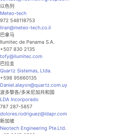
以色列
Meteo-tech
972 548118753
liran@meteo-tech.co.il
巴拿马
Ilumitec de Panama S.A.
+507 830 2135
tofy@ilumitec.com
巴拉圭
Quartz Sistemas, Ltda.
+598 95660135
Daniel.alayon@quartz.com.uy
波多黎各/多米尼加共和国
LDA Incorporado
787 287-5857
dolores.rodriguez@ldapr.com
新加坡
Neotech Engineering Pte.Ltd.