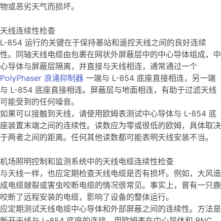
物或恶劣天气而损坏。
天线连续性检查
L-854 运行的关键在于保持基站和遥控天线之间的良好连续
性。同轴天线电缆由包裹在网状外屏蔽层中的中心导体组成，中
心导体与屏蔽层隔离，并直接与天线相连，通常通过一个
PolyPhaser 浪涌抑制器
一端与 L-854 底座直接相连，另一端
与 L-854 底座直接相连。屏蔽层与地面相连，有助于过滤天线
可能受到的任何噪音。
如果可以接触到天线，请使用欧姆表测试中心导体与 L-854 底
座装置末端之间的连续性。读数应为零或很低的欧姆，具体取决
于两者之间的距离。任何其他读数都可能表明天线安装不当。
机场照明控制和监测系统中的天线电缆连续性检查
与天线一样，也应定期检查天线电缆是否有损坏。例如，大风造
成电缆皴裂或害虫咬断电缆的情况很常见。事实上，曾有一只鹿
咬断了远程安装的电缆，影响了设备的整体运行。
应定期测试天线电缆中心导体和外部屏蔽之间的连续性。方法是
断开天线与 L-854 底座的连接，用欧姆表在中心导体和 BNC